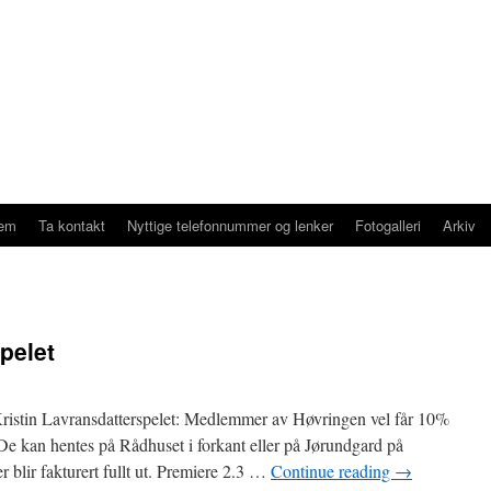
lem
Ta kontakt
Nyttige telefonnummer og lenker
Fotogalleri
Arkiv
pelet
Kristin Lavransdatterspelet: Medlemmer av Høvringen vel får 10%
i. De kan hentes på Rådhuset i forkant eller på Jørundgard på
er blir fakturert fullt ut. Premiere 2.3 …
Continue reading
→