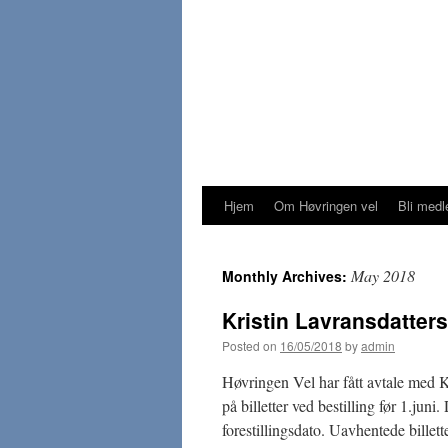
Hjem
Om Høvringen vel
Bli med
Skip
to
May 2018
Monthly Archives:
content
Kristin Lavransdatters
Posted on
16/05/2018
by
admin
Høvringen Vel har fått avtale med 
på billetter ved bestilling før 1.jun
forestillingsdato. Uavhentede billett