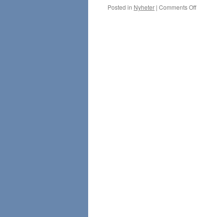
Posted in
Nyheter
|
Comments Off
on
Kristin
Lavrans