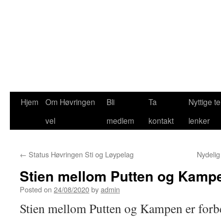
Hjem
Om Høvringen
Bli
Ta
Nyttige 
Skip
vel
medlem
kontakt
lenker
to
content
←
Status Høvringen Sti og Løypelag
Nydelig
Stien mellom Putten og Kampe
Posted on
24/08/2020
by
admin
Stien mellom Putten og Kampen er forb